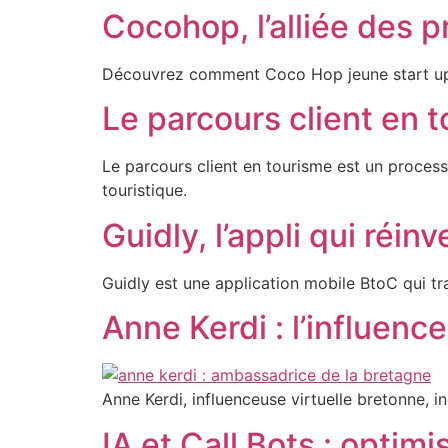
Cocohop, l’alliée des 
Aller
au
contenu
Découvrez comment Coco Hop jeune start up p
Le parcours client en to
Le parcours client en tourisme est un processu
touristique.
Guidly, l’appli qui réinv
Guidly est une application mobile BtoC qui tr
Anne Kerdi : l’influen
Anne Kerdi, influenceuse virtuelle bretonne, i
IA et Call Bots : optimi