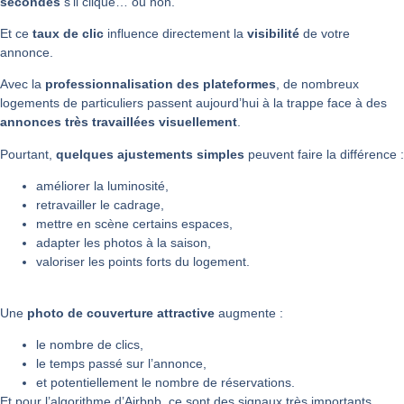
secondes
s’il clique… ou non.
Et ce
taux de clic
influence directement la
visibilité
de votre
annonce.
Avec la
professionnalisation des plateformes
, de nombreux
logements de particuliers passent aujourd’hui à la trappe face à des
annonces très travaillées visuellement
.
Pourtant,
quelques ajustements simples
peuvent faire la différence :
améliorer la luminosité,
retravailler le cadrage,
mettre en scène certains espaces,
adapter les photos à la saison,
valoriser les points forts du logement.
Une
photo de couverture attractive
augmente :
le nombre de clics,
le temps passé sur l’annonce,
et potentiellement le nombre de réservations.
Et pour l’algorithme d’Airbnb, ce sont des signaux très importants.